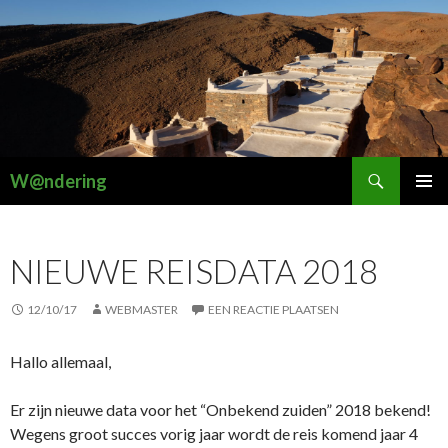
Zoeken
W@ndering
SPRING
PRIMAI
NAAR
MENU
INHOUD
NIEUWE REISDATA 2018
12/10/17
WEBMASTER
EEN REACTIE PLAATSEN
Hallo allemaal,
Er zijn nieuwe data voor het “Onbekend zuiden” 2018 bekend!
Wegens groot succes vorig jaar wordt de reis komend jaar 4