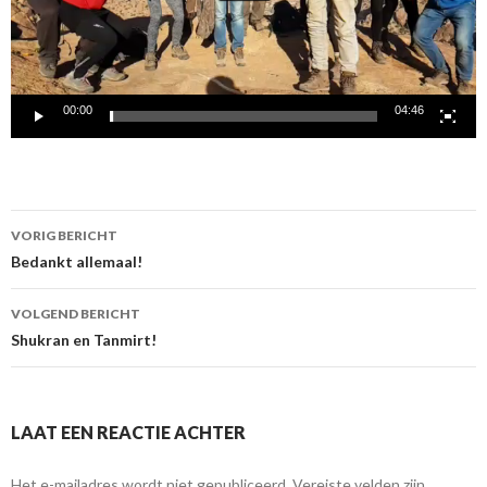
00:00
04:46
Berichtnavigatie
VORIG BERICHT
Bedankt allemaal!
VOLGEND BERICHT
Shukran en Tanmirt!
LAAT EEN REACTIE ACHTER
Het e-mailadres wordt niet gepubliceerd.
Vereiste velden zijn