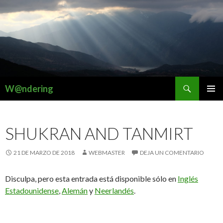
Buscar
W@ndering
SALTAR
MENÚ
AL
PRINCI
CONTENIDO
SHUKRAN AND TANMIRT
21 DE MARZO DE 2018
WEBMASTER
DEJA UN COMENTARIO
Disculpa, pero esta entrada está disponible sólo en
Inglés
Estadounidense
,
Alemán
y
Neerlandés
.