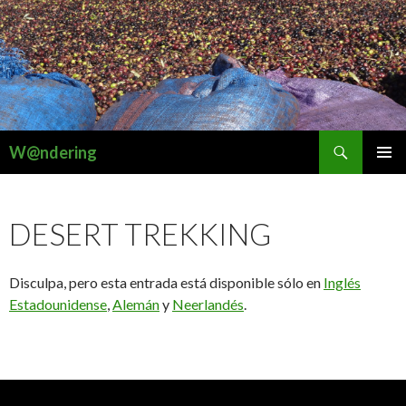
Buscar
W@ndering
SALTAR
MENÚ
AL
PRINCI
CONTENIDO
DESERT TREKKING
Disculpa, pero esta entrada está disponible sólo en
Inglés
Estadounidense
,
Alemán
y
Neerlandés
.