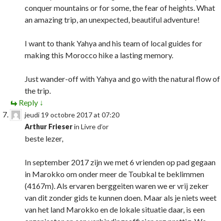
conquer mountains or for some, the fear of heights. What
an amazing trip, an unexpected, beautiful adventure!
I want to thank Yahya and his team of local guides for
making this Morocco hike a lasting memory.
Just wander-off with Yahya and go with the natural flow of
the trip.
Reply
↓
jeudi 19 octobre 2017 at 07:20
Arthur Frieser
in
Livre d’or
beste lezer,
In september 2017 zijn we met 6 vrienden op pad gegaan
in Marokko om onder meer de Toubkal te beklimmen
(4167m). Als ervaren berggeiten waren we er vrij zeker
van dit zonder gids te kunnen doen. Maar als je niets weet
van het land Marokko en de lokale situatie daar, is een