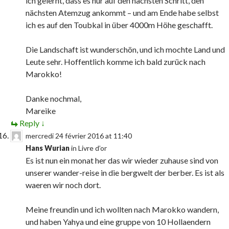
ich gelernt, dass es nur auf den nächsten Schritt, den
nächsten Atemzug ankommt – und am Ende habe selbst
ich es auf den Toubkal in über 4000m Höhe geschafft.
Die Landschaft ist wunderschön, und ich mochte Land und
Leute sehr. Hoffentlich komme ich bald zurück nach
Marokko!
Danke nochmal,
Mareike
Reply
↓
mercredi 24 février 2016 at 11:40
Hans Wurian
in
Livre d’or
Es ist nun ein monat her das wir wieder zuhause sind von
unserer wander-reise in die bergwelt der berber. Es ist als
waeren wir noch dort.
Meine freundin und ich wollten nach Marokko wandern,
und haben Yahya und eine gruppe von 10 Hollaendern