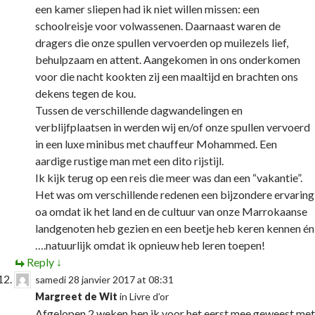
een kamer sliepen had ik niet willen missen: een
schoolreisje voor volwassenen. Daarnaast waren de
dragers die onze spullen vervoerden op muilezels lief,
behulpzaam en attent. Aangekomen in ons onderkomen
voor die nacht kookten zij een maaltijd en brachten ons
dekens tegen de kou.
Tussen de verschillende dagwandelingen en
verblijfplaatsen in werden wij en/of onze spullen vervoerd
in een luxe minibus met chauffeur Mohammed. Een
aardige rustige man met een dito rijstijl.
Ik kijk terug op een reis die meer was dan een “vakantie”.
Het was om verschillende redenen een bijzondere ervaring
oa omdat ik het land en de cultuur van onze Marrokaanse
landgenoten heb gezien en een beetje heb keren kennen én
….natuurlijk omdat ik opnieuw heb leren toepen!
Reply
↓
samedi 28 janvier 2017 at 08:31
Margreet de Wit
in
Livre d’or
Afgelopen 2 weken ben ik voor het eerst mee geweest met