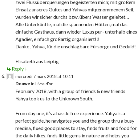
zwei Flussüberquerungen begeisterten mich; mit großem
Einsatz unseres Guites und Yahyas mitgenommenem Seil,
wurden wir sicher durchs bzw. übers Wasser geleitet…
Alle Unterkünfte, mal die spannenden Hütten, mal das
einfache Gasthaus, dann wieder Luxus pur- unterhalb eines
Agadier, einfach großartig organisiert!!!
Danke , Yahya, für die unschlagbare Fürsorge und Geduld!
Elisabeth aus Leiptig
Reply
↓
mercredi 7 mars 2018 at 10:11
Douwe
in
Livre d’or
February 2018, with a group of friends & new friends,
Yahya took us to the Unknown South.
From day one, it’s a hassle free experience. Yahya is a
perfect guide, he navigates you and the group thru a busy
medina, fixed good places to stay, finds fruits and food for
the daily hikes, finds little gems in nature and helps you