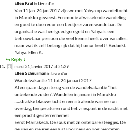
Ellen Krul
in
Livre d’or
Van 11 jan-24 jan 2017 zijn we met Yahya op wandeltocht
in Marokko geweest. Een mooie afwisselende wandeling
en goed te doen voor een beetje ervaren wandelaar. De
organisatie was heel goed geregeld en Yahya is een
betrouwbaar persoon die veel kennis heeft over van alles.
maar wat ik zelf belangrijk dat hij humor heeft ! Bedankt
Yahya. Ellen K.
Reply
↓
mardi 31 janvier 2017 at 21:29
Ellen Schuurman
in
Livre d’or
Wandelvakantie 11 tot 24 januari 2017
Al een paar dagen terug van de wandelvakantie “ het
onbekende zuiden”. Wandelen in januari in Marokko
…..strakke blauwe lucht en een stralende warme zon
overdag, temperaturen rond het vriespunt in de nacht met
een prachtige sterrenhemel.
Eerst Marrakech. De souk met zn ontelbare steegjes. De
geuren en kleuren een lust voor neus en oog. Vergeten