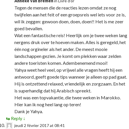
Anneke van Bremen
in
Livre d’or
Tegen de mensen die de reacties lezen omdat ze nog
twijfelen aan het feit of een groepsreis wel iets voor ze is,
wil ik zeggen: gewoon doen, doen, doen!! Het is me zeer
goed bevallen.
Wat een fantastische reis! Heerlijk om je twee weken lang
nergens druk over te hoeven maken. Alles is geregeld, het
één nog orgineler als het ander. De meest mooie
landschappen gezien. Je komt om plekken waar zelden
andere toeristen komen. Adembenemend mooi!
Yahya weet heel veel, op vrijwel alle vragen heeft hij een
antwoord, geeft goede tips wanneer je alleen op pad gaat.
Hij is ontzettend relaxed, vriendelijk en zorgzaam. En het
is superhandig dat hij Arabisch spreekt.
Het was een topvakantie, die twee weken in Marokko.
Hier kan ik nog heel lang op teren!
Dank je Yahya.
Reply
↓
jeudi 2 février 2017 at 08:41