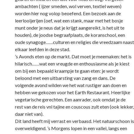
ambachten ( ijzer smeden, wol verven, textiel weven)
worden hier nog volop beoefend. Een bezoek aan de
leerlooijerijen (oef, wat een stank, maar met het bosje
munt onder je neus dat je krijgt aangereikt, is het uit te
houden), de joodse begraafplaats, de koranschool, een
oude synagoge……culturen en religies die vreedzaam naast
elkaar leefden in deze stad.
’s Avonds eten op de markt. Dat moet je meemaken: het is
hilarisch……wat een vreugde en enthousiasme als je kiest
om bij een bepaald kraampje te gaan eten: je wordt
beloond met een uitbarsting van zang en dans. De
volgende avond wilden we het wat rustiger aan doen en
hebben we gekozen voor het Earth Restaurant. Heerlijke
vegetarische gerechten. Een aanrader, ook omdat je de
rest van de reis vnl tajine en couscous zult eten (ook lekker,
daar niet van).
Dit land heeft mij verrast en verbaasd. Het natuurschoon is
overweldigend. ’s Morgens lopen in een vallei, langs een