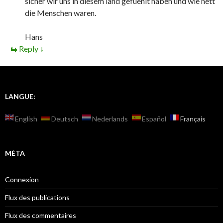
sicher wir uns in diesem land gefuehlt haben und wie nett
die Menschen waren.
Hans
Reply
↓
LANGUE:
English
Deutsch
Nederlands
Español
Français
MÉTA
Connexion
Flux des publications
Flux des commentaires