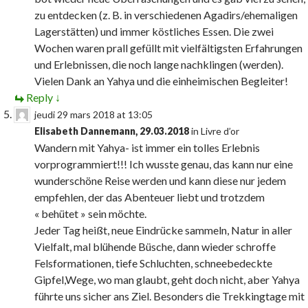
zu entdecken (z. B. in verschiedenen Agadirs/ehemaligen
Lagerstätten) und immer köstliches Essen. Die zwei
Wochen waren prall gefüllt mit vielfältigsten Erfahrungen
und Erlebnissen, die noch lange nachklingen (werden).
Vielen Dank an Yahya und die einheimischen Begleiter!
Reply
↓
jeudi 29 mars 2018 at 13:05
Elisabeth Dannemann, 29.03.2018
in
Livre d’or
Wandern mit Yahya- ist immer ein tolles Erlebnis
vorprogrammiert!!! Ich wusste genau, das kann nur eine
wunderschöne Reise werden und kann diese nur jedem
empfehlen, der das Abenteuer liebt und trotzdem
« behütet » sein möchte.
Jeder Tag heißt, neue Eindrücke sammeln, Natur in aller
Vielfalt, mal blühende Büsche, dann wieder schroffe
Felsformationen, tiefe Schluchten, schneebedeckte
Gipfel,Wege, wo man glaubt, geht doch nicht, aber Yahya
führte uns sicher ans Ziel. Besonders die Trekkingtage mit