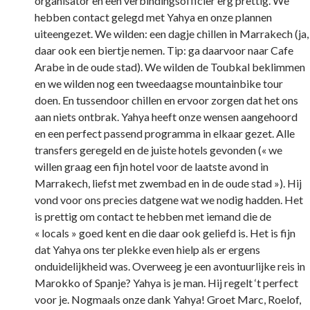
organisator en een verbindingsofficier erg prettig. We
hebben contact gelegd met Yahya en onze plannen
uiteengezet. We wilden: een dagje chillen in Marrakech (ja,
daar ook een biertje nemen. Tip: ga daarvoor naar Cafe
Arabe in de oude stad). We wilden de Toubkal beklimmen
en we wilden nog een tweedaagse mountainbike tour
doen. En tussendoor chillen en ervoor zorgen dat het ons
aan niets ontbrak. Yahya heeft onze wensen aangehoord
en een perfect passend programma in elkaar gezet. Alle
transfers geregeld en de juiste hotels gevonden (« we
willen graag een fijn hotel voor de laatste avond in
Marrakech, liefst met zwembad en in de oude stad »). Hij
vond voor ons precies datgene wat we nodig hadden. Het
is prettig om contact te hebben met iemand die de
« locals » goed kent en die daar ook geliefd is. Het is fijn
dat Yahya ons ter plekke even hielp als er ergens
onduidelijkheid was. Overweeg je een avontuurlijke reis in
Marokko of Spanje? Yahya is je man. Hij regelt ‘t perfect
voor je. Nogmaals onze dank Yahya! Groet Marc, Roelof,