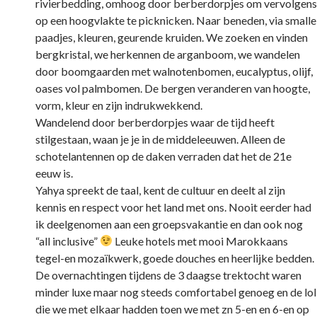
rivierbedding, omhoog door berberdorpjes om vervolgens
op een hoogvlakte te picknicken. Naar beneden, via smalle
paadjes, kleuren, geurende kruiden. We zoeken en vinden
bergkristal, we herkennen de arganboom, we wandelen
door boomgaarden met walnotenbomen, eucalyptus, olijf,
oases vol palmbomen. De bergen veranderen van hoogte,
vorm, kleur en zijn indrukwekkend.
Wandelend door berberdorpjes waar de tijd heeft
stilgestaan, waan je je in de middeleeuwen. Alleen de
schotelantennen op de daken verraden dat het de 21e
eeuw is.
Yahya spreekt de taal, kent de cultuur en deelt al zijn
kennis en respect voor het land met ons. Nooit eerder had
ik deelgenomen aan een groepsvakantie en dan ook nog
“all inclusive”
Leuke hotels met mooi Marokkaans
tegel-en mozaïkwerk, goede douches en heerlijke bedden.
De overnachtingen tijdens de 3 daagse trektocht waren
minder luxe maar nog steeds comfortabel genoeg en de lol
die we met elkaar hadden toen we met zn 5-en en 6-en op