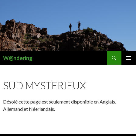
Recherche
W@ndering
ALLER
MENU
AU
PRINCI
CONTENU
SUD MYSTERIEUX
Désolé cette page est seulement disponible en Anglais,
Allemand et Néerlandais.