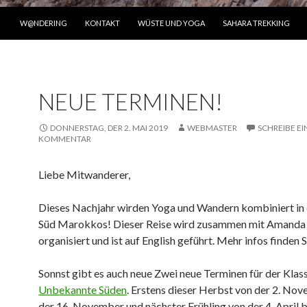
ZUM INHALT SPRINGEN
W@NDERING
KONTAKT
WÜSTE UND YOGA
SAHARA TREKKING
NEUE TERMINEN!
DONNERSTAG, DER 2. MAI 2019
WEBMASTER
SCHREIBE E
KOMMENTAR
Liebe Mitwanderer,
Dieses Nachjahr wirden Yoga und Wandern kombiniert in
Süd Marokkos! Dieser Reise wird zusammen mit Amanda
organisiert und ist auf English geführt. Mehr infos finden 
Sonnst gibt es auch neue Zwei neue Terminen für der Klas
Unbekannte Süden
. Erstens dieser Herbst von der 2. No
der 16. November und nächster Frühling von der 4. April b