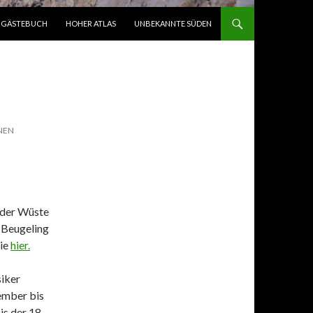
GÄSTEBUCH
HOHER ATLAS
UNBEKANNTE SÜDEN
INEN
 der Wüste
 Beugeling
Sie
hier.
siker
vember bis
is der 18.