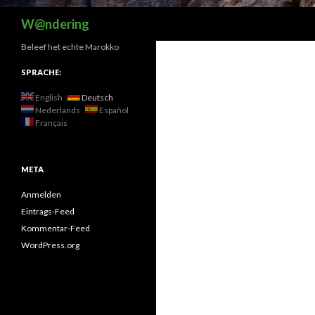
Suchen
W@ndering
Beleef het echte Marokko
SPRACHE:
English
Deutsch
Nederlands
Español
Français
META
Anmelden
Eintrags-Feed
Kommentar-Feed
WordPress.org