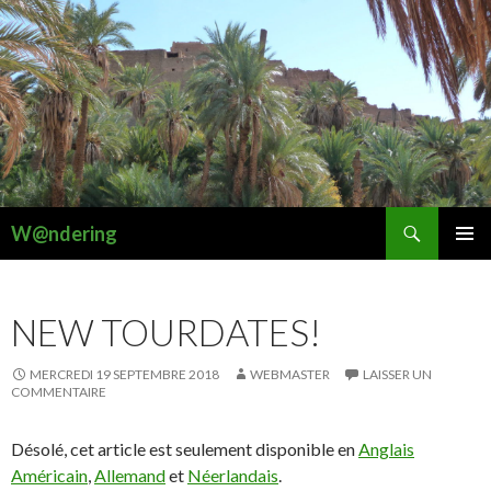
Recherche
W@ndering
ALLER
MENU
AU
PRINCI
CONTENU
NEW TOURDATES!
MERCREDI 19 SEPTEMBRE 2018
WEBMASTER
LAISSER UN
COMMENTAIRE
Désolé, cet article est seulement disponible en
Anglais
Américain
,
Allemand
et
Néerlandais
.